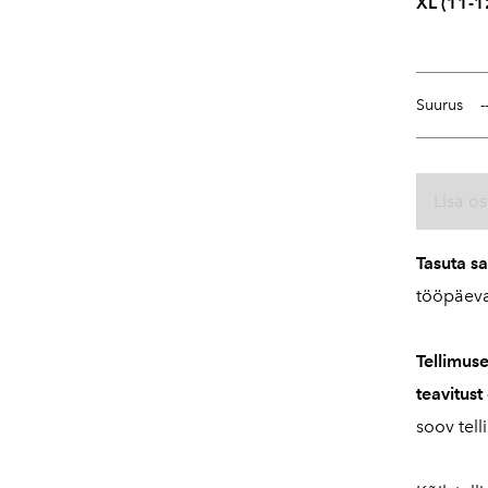
XL (11-1
Suurus
Lisa os
Tasuta s
tööpäeva
Tellimus
teavitust
soov tell