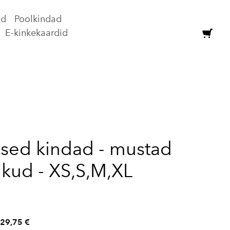
ad
Poolkindad
E-kinkekaardid
lisati ostukorvi.
Vaata ostukorvi
lased kindad - mustad
ikud - XS,S,M,XL
29,75 €