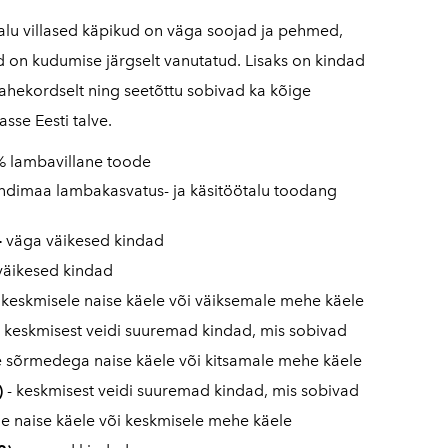
alu villased käpikud on väga soojad ja pehmed,
d on kudumise järgselt vanutatud. Lisaks on kindad
ahekordselt ning seetõttu sobivad ka kõige
sse Eesti talve.
 lambavillane toode
andimaa lambakasvatus- ja käsitöötalu toodang
-
väga väikesed kindad
väikesed kindad
-
keskmisele naise käele või väiksemale mehe käele
- keskmisest veidi suuremad kindad, mis sobivad
 sõrmedega naise käele või kitsamale mehe käele
)
- keskmisest veidi suuremad kindad, mis sobivad
e naise käele või keskmisele mehe käele