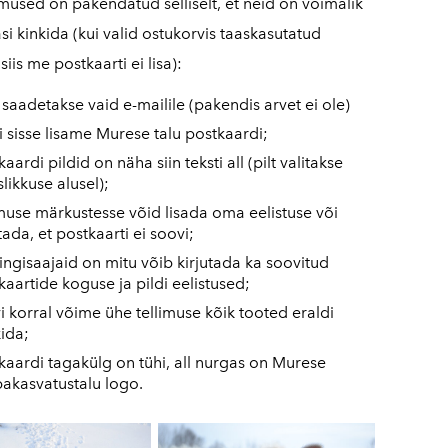
imused on pakendatud selliselt, et neid on võimalik
i kinkida (kui valid ostukorvis taaskasutatud
siis me postkaarti ei lisa):
 saadetakse vaid e-mailile (pakendis arvet ei ole)
i sisse lisame Murese talu postkaardi;
aardi pildid on näha siin teksti all (pilt valitakse
slikkuse alusel);
imuse märkustesse võid lisada oma eelistuse või
tada, et postkaarti ei soovi;
kingisaajaid on mitu võib kirjutada ka soovitud
kaartide koguse ja pildi eelistused;
i korral võime ühe tellimuse kõik tooted eraldi
ida;
kaardi tagakülg on tühi, all nurgas on Murese
akasvatustalu logo.