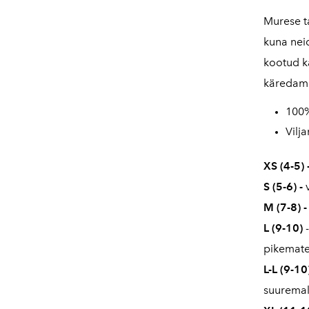
Murese t
kuna nei
kootud k
käredama
100%
Vilj
XS (4-5) 
S (5-6)
-
M (7-8)
L
(9-10)
pikemate
L-L (9-10
suuremal