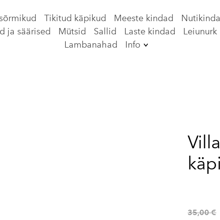
 sõrmikud
Tikitud käpikud
Meeste kindad
Nutikind
d ja säärised
Mütsid
Sallid
Laste kindad
Leiunurk
Lambanahad
Info
International Shop
Meie lugu
Kontakt
Transport
Vil
Tagastamine
käp
Hooldamine
Ostutingimused
Privaatsuspoliitika
35,00 €