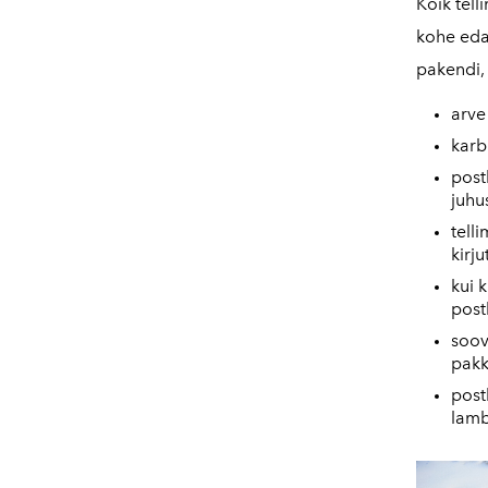
Kõik tell
kohe edas
pakendi, 
arve
karb
postk
juhu
tell
kirju
kui 
post
soov
pakk
post
lamb