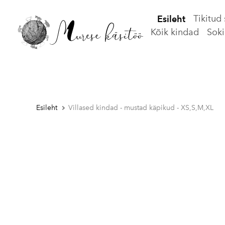
Tikitud
Esileht
Kõik kindad
Soki
Esileht
Villased kindad - mustad käpikud - XS,S,M,XL
1 / 7