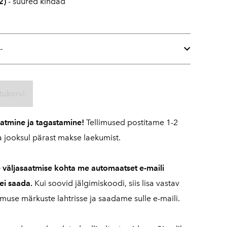
2)
- suured kindad
tukorvi
aatmine ja tagastamine!
Tellimused postitame 1-2
 jooksul pärast makse laekumist.
e väljasaatmise kohta me automaatset e-maili
 ei saada.
Kui soovid jälgimiskoodi, siis lisa vastav
imuse märkuste lahtrisse ja saadame sulle e-maili.