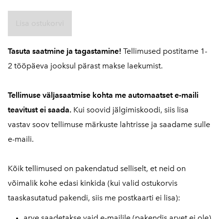
Lisa ostukorvi
Tasuta saatmine ja tagastamine!
Tellimused postitame 1-
2 tööpäeva jooksul pärast makse laekumist.
Tellimuse väljasaatmise kohta me automaatset e-maili
teavitust ei saada.
Kui soovid jälgimiskoodi, siis lisa
vastav soov tellimuse märkuste lahtrisse ja saadame sulle
e-maili.
Kõik tellimused on pakendatud selliselt, et neid on
võimalik kohe edasi kinkida (kui valid ostukorvis
taaskasutatud pakendi, siis me postkaarti ei lisa):
arve saadetakse vaid e-mailile (pakendis arvet ei ole)