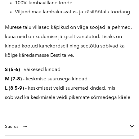
100% lambavillane toode
Viljandimaa lambakasvatus- ja käsitöötalu toodang
Murese talu villased käpikud on väga soojad ja pehmed,
kuna neid on kudumise järgselt vanutatud. Lisaks on
kindad kootud kahekordselt ning seetõttu sobivad ka
kõige käredamasse Eesti talve.
S (5-6)
- väikesed kindad
M (7-8)
- keskmise suurusega kindad
L (8,5-9)
- keskmisest veidi suuremad kindad, mis
sobivad ka keskmisele veidi pikemate sõrmedega käele
Suurus