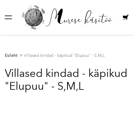
lisati ostukorvi.
Vaata ostukorvi
Esileht
Villased kindad - käpikud "Elupuu" - S,M,L
Villased kindad - käpikud
"Elupuu" - S,M,L
1 / 4