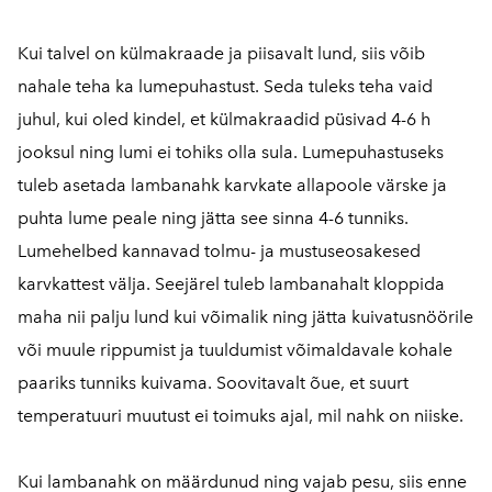
Kui talvel on külmakraade ja piisavalt lund, siis võib
nahale teha ka lumepuhastust. Seda tuleks teha vaid
juhul, kui oled kindel, et külmakraadid püsivad 4-6 h
jooksul ning lumi ei tohiks olla sula. Lumepuhastuseks
tuleb asetada lambanahk karvkate allapoole värske ja
puhta lume peale ning jätta see sinna 4-6 tunniks.
Lumehelbed kannavad tolmu- ja mustuseosakesed
karvkattest välja. Seejärel tuleb lambanahalt kloppida
maha nii palju lund kui võimalik ning jätta kuivatusnöörile
või muule rippumist ja tuuldumist võimaldavale kohale
paariks tunniks kuivama. Soovitavalt õue, et suurt
temperatuuri muutust ei toimuks ajal, mil nahk on niiske.
Kui lambanahk on määrdunud ning vajab pesu, siis enne