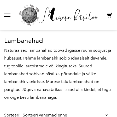
lisati ostukorvi.
Vaata ostukorvi
Lambanahad
Naturaalsed lambanahad toovad igasse ruumi soojust ja
hubasust. Pehme lambanahk sobib ideaalselt diivanile,
tugitoolile, autoistmele või kingituseks. Suured
lambanahad sobivad hästi ka põrandale ja väike
lambanahk vankrisse. Murese talu lambanahad on
pargitud Jõgeva nahavabrikus - saad olla kindel, et tegu
on õige Eesti lambanahaga.
Sorteeri: