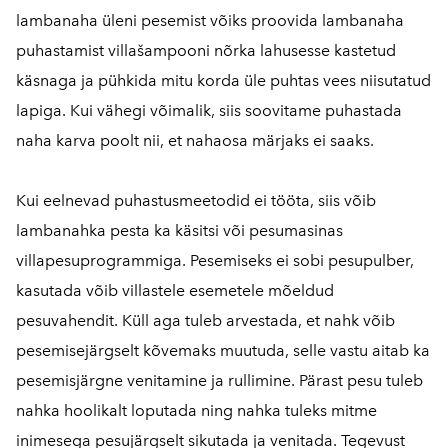
lambanaha üleni pesemist võiks proovida lambanaha
puhastamist villašampooni nõrka lahusesse kastetud
käsnaga ja pühkida mitu korda üle puhtas vees niisutatud
lapiga. Kui vähegi võimalik, siis soovitame puhastada
naha karva poolt nii, et nahaosa märjaks ei saaks.
Kui eelnevad puhastusmeetodid ei tööta, siis võib
lambanahka pesta ka käsitsi või pesumasinas
villapesuprogrammiga. Pesemiseks ei sobi pesupulber,
kasutada võib villastele esemetele mõeldud
pesuvahendit. Küll aga tuleb arvestada, et nahk võib
pesemisejärgselt kõvemaks muutuda, selle vastu aitab ka
pesemisjärgne venitamine ja rullimine. Pärast pesu tuleb
nahka hoolikalt loputada ning nahka tuleks mitme
inimesega pesujärgselt sikutada ja venitada. Tegevust