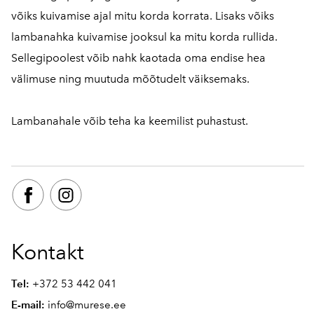
võiks kuivamise ajal mitu korda korrata. Lisaks võiks
lambanahka kuivamise jooksul ka mitu korda rullida.
Sellegipoolest võib nahk kaotada oma endise hea
välimuse ning muutuda mõõtudelt väiksemaks.
Lambanahale võib teha ka keemilist puhastust.
Kontakt
Tel:
+372 53 442 041
E-mail:
info@murese.ee