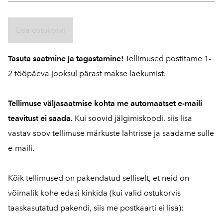
Lisa ostukorvi
Tasuta saatmine ja tagastamine!
Tellimused postitame 1-
2 tööpäeva jooksul pärast makse laekumist.
Tellimuse väljasaatmise kohta me automaatset e-maili
teavitust ei saada.
Kui soovid jälgimiskoodi, siis lisa
vastav soov tellimuse märkuste lahtrisse ja saadame sulle
e-maili.
Kõik tellimused on pakendatud selliselt, et neid on
võimalik kohe edasi kinkida (kui valid ostukorvis
taaskasutatud pakendi, siis me postkaarti ei lisa):