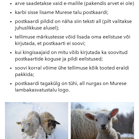
arve saadetakse vaid e-mailile (pakendis arvet ei ole)
karbi sisse lisame Murese talu postkaardi;
postkaardi pildid on näha siin teksti all (pilt valitakse
juhuslikkuse alusel);
tellimuse märkustesse võid lisada oma eelistuse või
kirjutada, et postkaarti ei soovi;
kui kingisaajaid on mitu võib kirjutada ka soovitud
postkaartide koguse ja pildi eelistused;
soovi korral võime ühe tellimuse kõik tooted eraldi
pakkida;
postkaardi tagakülg on tühi, all nurgas on Murese
lambakasvatustalu logo.