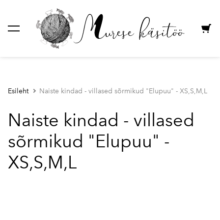
lisati ostukorvi.
Vaata ostukorvi
Esileht
Naiste kindad - villased sõrmikud "Elupuu" - XS,S,M,L
Naiste kindad - villased
sõrmikud "Elupuu" -
XS,S,M,L
1 / 7