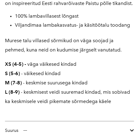
on inspireeritud Eesti rahvarõivaste Paistu põlle tikandist.
100% lambavillasest lõngast
Viljandimaa lambakasvatus- ja käsitöötalu toodang
Murese talu villased sõrmikud on väga soojad ja
pehmed, kuna neid on kudumise järgselt vanutatud.
XS (4-5)
-
väga väikesed kindad
S (5-6)
- väikesed kindad
M (7-8)
- keskmise suurusega kindad
L
(8-9)
- keskmisest veidi suuremad kindad, mis sobivad
ka keskmisele veidi pikemate sõrmedega käele
Suurus