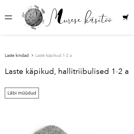
lisati ostukorvi.
Vaata ostukorvi
Laste kindad
Laste käpikud 1-2 a
Laste käpikud, hallitriibulised 1-2 a
Läbi müüdud