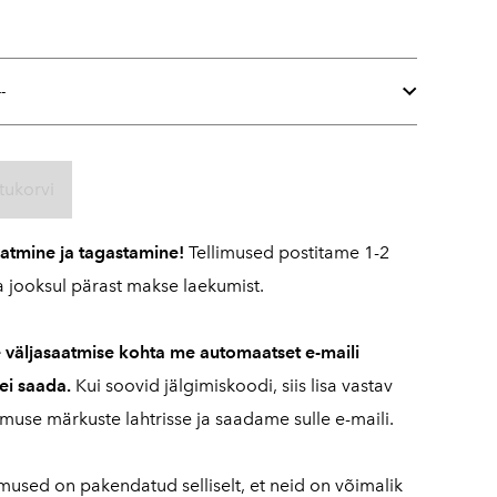
tukorvi
aatmine ja tagastamine!
Tellimused postitame 1-2
 jooksul pärast makse laekumist.
e väljasaatmise kohta me automaatset e-maili
 ei saada.
Kui soovid jälgimiskoodi, siis lisa vastav
imuse märkuste lahtrisse ja saadame sulle e-maili.
imused on pakendatud selliselt, et neid on võimalik