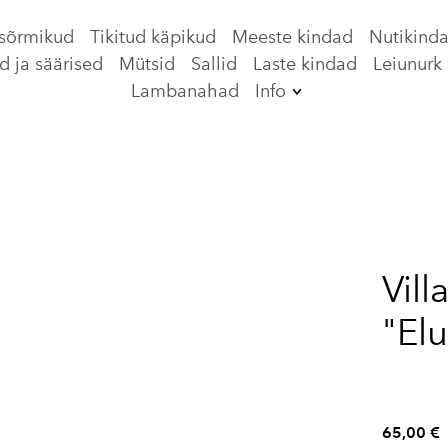
 sõrmikud
Tikitud käpikud
Meeste kindad
Nutikind
d ja säärised
Mütsid
Sallid
Laste kindad
Leiunurk
Lambanahad
Info
International Shop
Meie lugu
Kontakt
Transport
Vill
Tagastamine
"El
Hooldamine
Ostutingimused
Privaatsuspoliitika
65,00 €