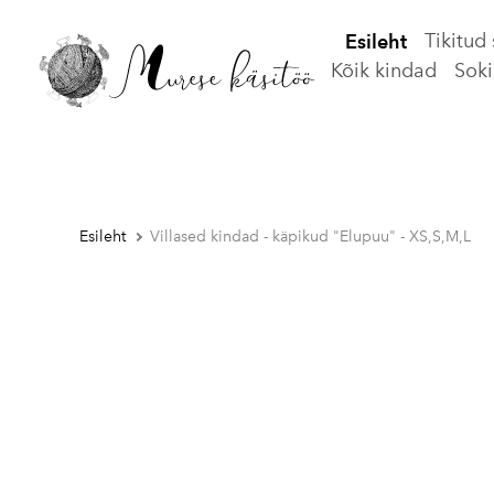
Tikitud
Esileht
Kõik kindad
Soki
Esileht
Villased kindad - käpikud "Elupuu" - XS,S,M,L
1 / 9