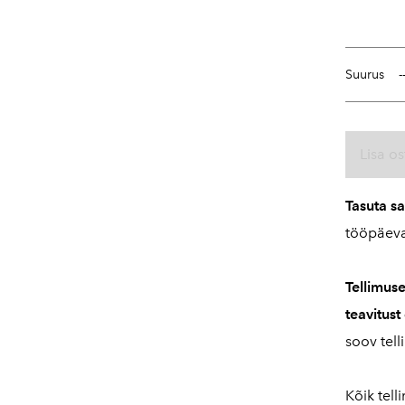
Suurus
Lisa os
Tasuta s
tööpäeva
Tellimus
teavitust
soov tell
Kõik tell