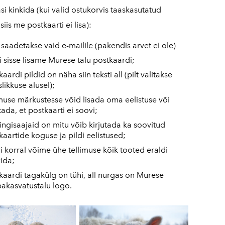
i kinkida (kui valid ostukorvis taaskasutatud
siis me postkaarti ei lisa):
 saadetakse vaid e-mailile (pakendis arvet ei ole)
i sisse lisame Murese talu postkaardi;
aardi pildid on näha siin teksti all (pilt valitakse
slikkuse alusel);
imuse märkustesse võid lisada oma eelistuse või
tada, et postkaarti ei soovi;
kingisaajaid on mitu võib kirjutada ka soovitud
kaartide koguse ja pildi eelistused;
i korral võime ühe tellimuse kõik tooted eraldi
ida;
kaardi tagakülg on tühi, all nurgas on Murese
akasvatustalu logo.