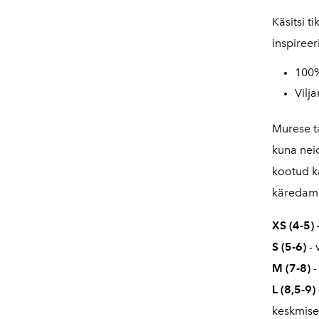
Käsitsi t
inspireer
100%
Vilj
Murese t
kuna nei
kootud k
käredama
XS (4-5)
S (5-6)
-
M (7-8)
-
L (8,5-9)
keskmise