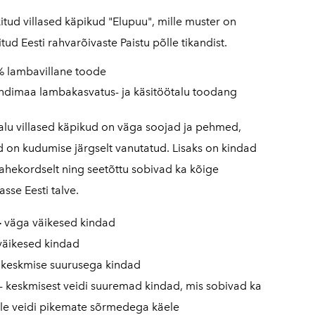
ikitud villased käpikud "Elupuu", mille muster on
itud Eesti rahvarõivaste Paistu põlle tikandist.
 lambavillane toode
andimaa lambakasvatus- ja käsitöötalu toodang
alu villased käpikud on väga soojad ja pehmed,
d on kudumise järgselt vanutatud. Lisaks on kindad
ahekordselt ning seetõttu sobivad ka kõige
sse Eesti talve.
-
väga väikesed kindad
 väikesed kindad
 keskmise suurusega kindad
- keskmisest veidi suuremad kindad, mis sobivad ka
le veidi pikemate sõrmedega käele