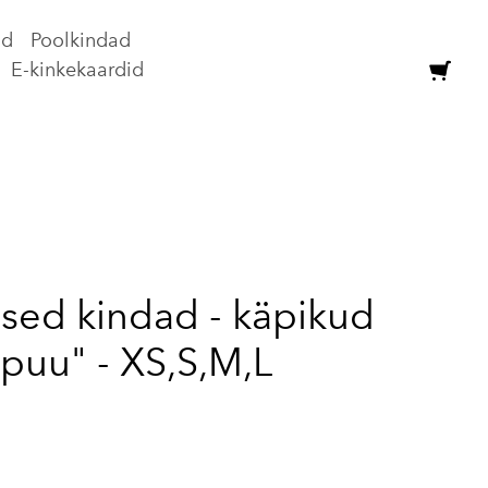
ad
Poolkindad
E-kinkekaardid
lisati ostukorvi.
Vaata ostukorvi
ased kindad - käpikud
upuu" - XS,S,M,L