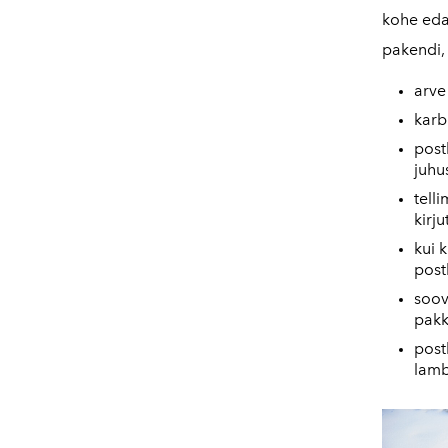
kohe edas
pakendi, 
arve
karb
postk
juhu
tell
kirju
kui 
post
soov
pakk
post
lamb