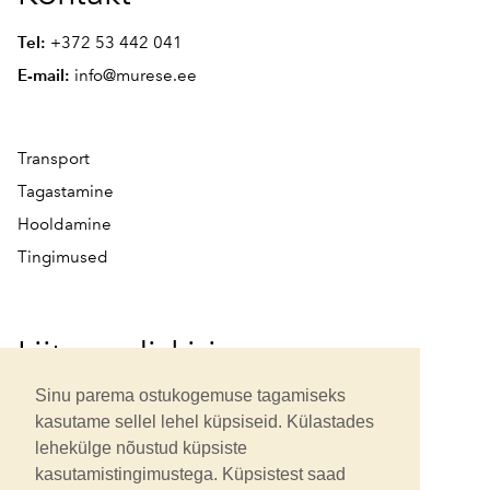
Tel:
+372 53 442 041
E-mail:
info@murese.ee
Transport
Tagastamine
Hooldamine
Tingimused
Liitu uudiskirjaga
Sinu parema ostukogemuse tagamiseks
kasutame sellel lehel küpsiseid. Külastades
lehekülge nõustud küpsiste
kasutamistingimustega. Küpsistest saad