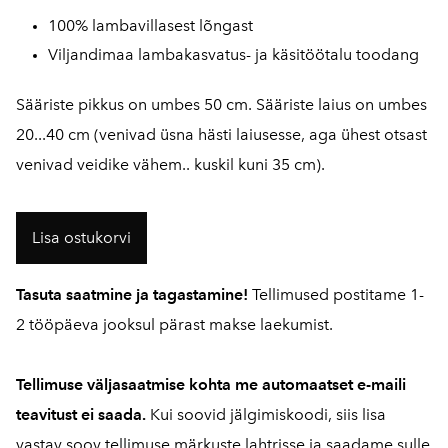
100% lambavillasest lõngast
Viljandimaa lambakasvatus- ja käsitöötalu toodang
Sääriste pikkus on umbes 50 cm. Sääriste laius on umbes
20...40 cm (venivad üsna hästi laiusesse, aga ühest otsast
venivad veidike vähem.. kuskil kuni 35 cm).
Lisa ostukorvi
Tasuta saatmine ja tagastamine!
Tellimused postitame 1-
2 tööpäeva jooksul pärast makse laekumist.
Tellimuse väljasaatmise kohta me automaatset e-maili
teavitust ei saada.
Kui soovid jälgimiskoodi, siis lisa
vastav soov tellimuse märkuste lahtrisse ja saadame sulle