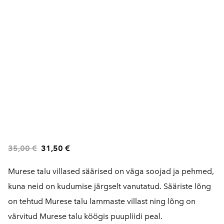
35,00 €
31,50 €
Murese talu villased säärised on väga soojad ja pehmed,
kuna neid on kudumise järgselt vanutatud. Sääriste lõng
on tehtud Murese talu lammaste villast ning lõng on
värvitud Murese talu köögis puupliidi peal.