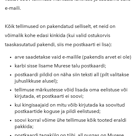
e-maili.
Kõik tellimused on pakendatud selliselt, et neid on
võimalik kohe edasi kinkida (kui valid ostukorvis
taaskasutatud pakendi, siis me postkaarti ei lisa):
arve saadetakse vaid e-mailile (pakendis arvet ei ole)
karbi sisse lisame Murese talu postkaardi;
postkaardi pildid on näha siin teksti all (pilt valitakse
juhuslikkuse alusel);
tellimuse märkustesse võid lisada oma eelistuse või
kirjutada, et postkaarti ei soovi;
kui kingisaajaid on mitu võib kirjutada ka soovitud
postkaartide koguse ja pildi eelistused;
soovi korral võime ühe tellimuse kõik tooted eraldi
pakkida;
postkaardi tagakülg on tühi, all nurgas on Murese