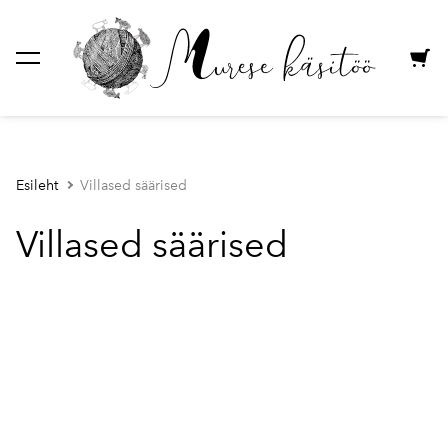
lisati ostukorvi.
Vaata ostukorvi
Esileht
Villased säärised
Villased säärised
1 / 2