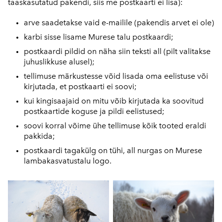
taaskasutatud pakendi, siis me postkaarti ei lisa):
arve saadetakse vaid e-mailile (pakendis arvet ei ole)
karbi sisse lisame Murese talu postkaardi;
postkaardi pildid on näha siin teksti all (pilt valitakse
juhuslikkuse alusel);
tellimuse märkustesse võid lisada oma eelistuse või
kirjutada, et postkaarti ei soovi;
kui kingisaajaid on mitu võib kirjutada ka soovitud
postkaartide koguse ja pildi eelistused;
soovi korral võime ühe tellimuse kõik tooted eraldi
pakkida;
postkaardi tagakülg on tühi, all nurgas on Murese
lambakasvatustalu logo.