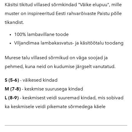
Käsitsi tikitud villased sõrmkindad "Väike elupuu", mille
muster on inspireeritud Eesti rahvarõivaste Paistu põlle
tikandist.
100% lambavillane toode
Viljandimaa lambakasvatus- ja käsitöötalu toodang
Murese talu villased sõrmikud on väga soojad ja
pehmed, kuna neid on kudumise järgselt vanutatud.
S (5-6)
- väikesed kindad
M (7-8)
- keskmise suurusega kindad
L
(8-9)
- keskmisest veidi suuremad kindad, mis sobivad
ka keskmisele veidi pikemate sõrmedega käele