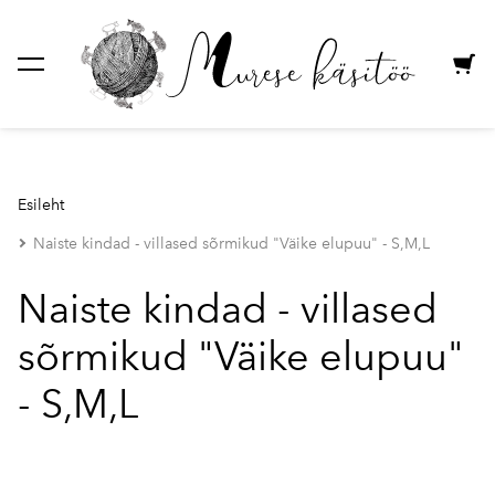
lisati ostukorvi.
Vaata ostukorvi
Esileht
Naiste kindad - villased sõrmikud "Väike elupuu" - S,M,L
Naiste kindad - villased
sõrmikud "Väike elupuu"
- S,M,L
1 / 9