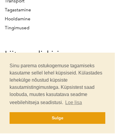
Transport
Tagastamine
Hooldamine
Tingimused
Liitu uudiskirjaga
Sinu parema ostukogemuse tagamiseks
kasutame sellel lehel küpsiseid. Külastades
lehekülge nõustud küpsiste
kasutamistingimustega. Küpsistest saad
loobuda, muutes kasutatava seadme
Uudiskirja tellides oled tutvunud ning nôustud meie
veebilehitseja seadistusi.
Loe lisa
privaatsustingimustega
.
Sulge
© 2026 OÜ Murese käsitöö
Kõik õigused kaitstud.