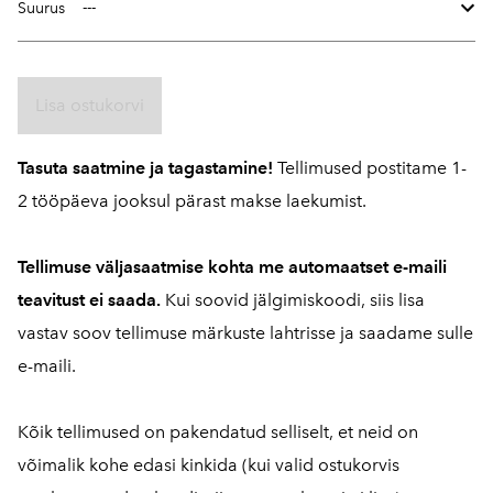
Suurus
Lisa ostukorvi
Tasuta saatmine ja tagastamine!
Tellimused postitame 1-
2 tööpäeva jooksul pärast makse laekumist.
Tellimuse väljasaatmise kohta me automaatset e-maili
teavitust ei saada.
Kui soovid jälgimiskoodi, siis lisa
vastav soov tellimuse märkuste lahtrisse ja saadame sulle
e-maili.
Kõik tellimused on pakendatud selliselt, et neid on
võimalik kohe edasi kinkida (kui valid ostukorvis