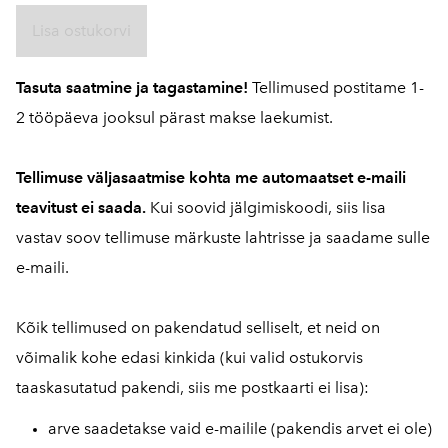
Lisa ostukorvi
Tasuta saatmine ja tagastamine!
Tellimused postitame 1-
2 tööpäeva jooksul pärast makse laekumist.
Tellimuse väljasaatmise kohta me automaatset e-maili
teavitust ei saada.
Kui soovid jälgimiskoodi, siis lisa
vastav soov tellimuse märkuste lahtrisse ja saadame sulle
e-maili.
Kõik tellimused on pakendatud selliselt, et neid on
võimalik kohe edasi kinkida (kui valid ostukorvis
taaskasutatud pakendi, siis me postkaarti ei lisa):
arve saadetakse vaid e-mailile (pakendis arvet ei ole)