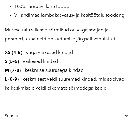
100% lambavillane toode
Viljandimaa lambakasvatus- ja käsitöötalu toodang
Murese talu villased sõrmikud on väga soojad ja
pehmed, kuna neid on kudumise järgselt vanutatud.
XS (4-5)
-
väga väikesed kindad
S (5-6)
- väikesed kindad
M (7-8)
- keskmise suurusega kindad
L
(8-9)
- keskmisest veidi suuremad kindad, mis sobivad
ka keskmisele veidi pikemate sõrmedega käele
Suurus