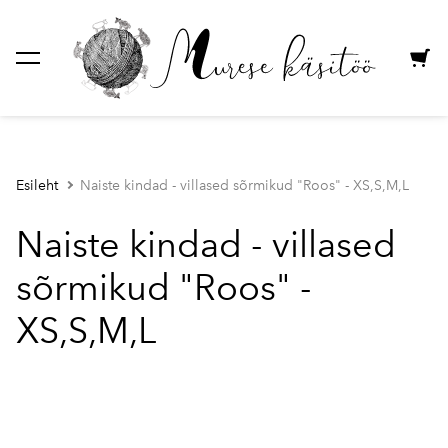
lisati ostukorvi.
Vaata ostukorvi
Esileht
Naiste kindad - villased sõrmikud "Roos" - XS,S,M,L
Naiste kindad - villased
sõrmikud "Roos" -
XS,S,M,L