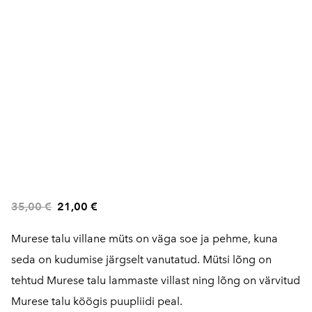
35,00 €
21,00 €
Murese talu villane müts on väga soe ja pehme, kuna
seda on kudumise järgselt vanutatud. Mütsi lõng on
tehtud Murese talu lammaste villast ning lõng on värvitud
Murese talu köögis puupliidi peal.