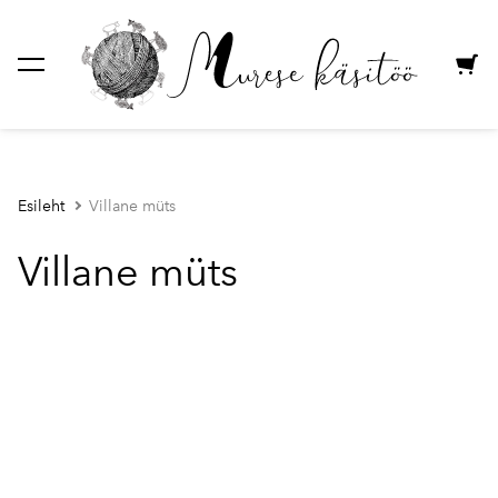
lisati ostukorvi.
Vaata ostukorvi
Esileht
Villane müts
Villane müts