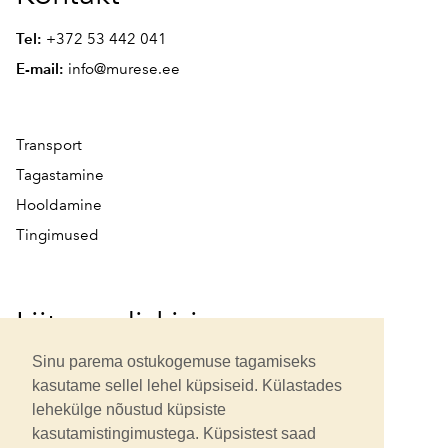
Tel:
+372 53 442 041
E-mail:
info@murese.ee
Transport
Tagastamine
Hooldamine
Tingimused
Liitu uudiskirjaga
Sinu parema ostukogemuse tagamiseks
kasutame sellel lehel küpsiseid. Külastades
lehekülge nõustud küpsiste
kasutamistingimustega. Küpsistest saad