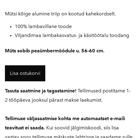
Mütsi kõige alumine triip on kootud kahekordselt.
100% lambavillane toode
Viljandimaa lambakasvatus- ja käsitöötalu toodang
Müts sobib peaümbermõõdule u. 56-60 cm.
Lisa ostukorvi
Tasuta saatmine ja tagastamine!
Tellimused postitame 1-
2 tööpäeva jooksul pärast makse laekumist.
Tellimuse väljasaatmise kohta me automaatset e-maili
teavitust ei saada.
Kui soovid jälgimiskoodi, siis lisa
vastav soov tellimuse märkuste lahtrisse ja saadame sulle