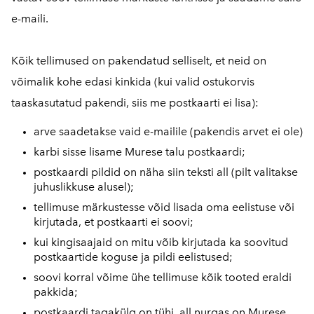
e-maili.
Kõik tellimused on pakendatud selliselt, et neid on
võimalik kohe edasi kinkida (kui valid ostukorvis
taaskasutatud pakendi, siis me postkaarti ei lisa):
arve saadetakse vaid e-mailile (pakendis arvet ei ole)
karbi sisse lisame Murese talu postkaardi;
postkaardi pildid on näha siin teksti all (pilt valitakse
juhuslikkuse alusel);
tellimuse märkustesse võid lisada oma eelistuse või
kirjutada, et postkaarti ei soovi;
kui kingisaajaid on mitu võib kirjutada ka soovitud
postkaartide koguse ja pildi eelistused;
soovi korral võime ühe tellimuse kõik tooted eraldi
pakkida;
postkaardi tagakülg on tühi, all nurgas on Murese